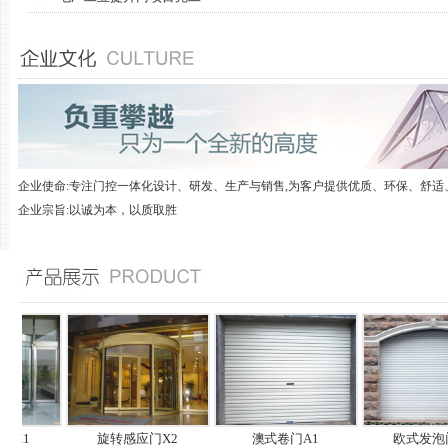
企业使命:专注门控一体化设计、研发、生产与销售,为客户提供优质、环保、舒适
企业宗旨:以诚为本，以质取胜
1
旋转感应门X2
澳式卷门A1
欧式发泡门O1